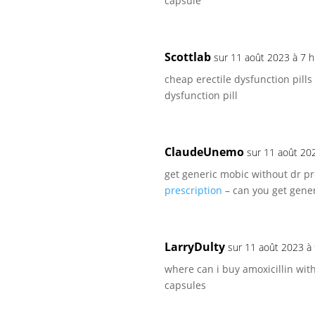
capsule
Scottlab
sur 11 août 2023 à 7 
cheap erectile dysfunction pills
dysfunction pill
ClaudeUnemo
sur 11 août 20
get generic mobic without dr pr
prescription
– can you get gene
LarryDulty
sur 11 août 2023 à
where can i buy amoxicillin wit
capsules