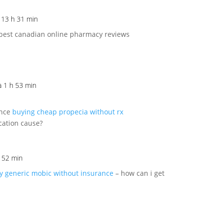
 13 h 31 min
best canadian online pharmacy reviews
à 1 h 53 min
ance
buying cheap propecia without rx
cation cause?
h 52 min
uy generic mobic without insurance
– how can i get