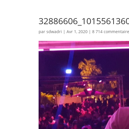
32886606_101556136
par
sdwadri
|
Avr 1, 2020
|
8 714 commentair