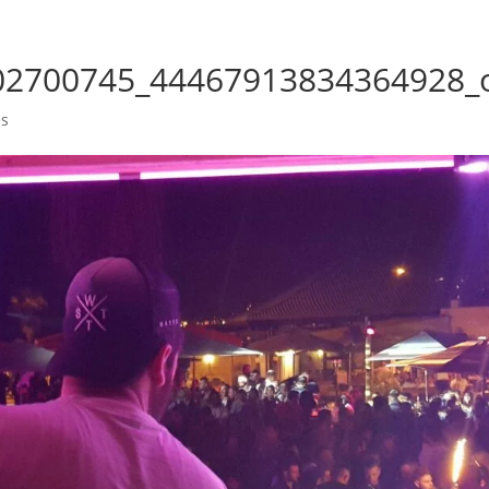
02700745_44467913834364928_
es