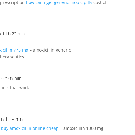
 prescription
how can i get generic mobic pills
cost of
à 14 h 22 min
icillin 775 mg
– amoxicillin generic
therapeutics.
16 h 05 min
pills that work
 17 h 14 min
g
buy amoxicillin online cheap
– amoxicillin 1000 mg