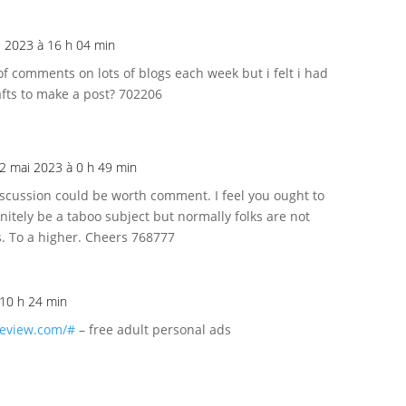
il 2023 à 16 h 04 min
of comments on lots of blogs each week but i felt i had
afts to make a post? 702206
12 mai 2023 à 0 h 49 min
scussion could be worth comment. I feel you ought to
initely be a taboo subject but normally folks are not
s. To a higher. Cheers 768777
 10 h 24 min
review.com/#
– free adult personal ads