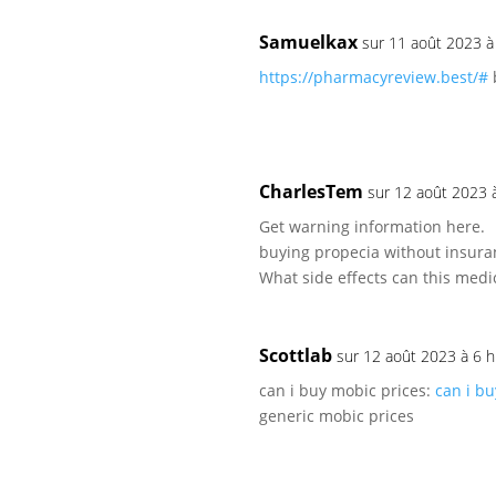
Samuelkax
sur 11 août 2023 à
https://pharmacyreview.best/#
CharlesTem
sur 12 août 2023 
Get warning information here.
buying propecia without insur
What side effects can this medi
Scottlab
sur 12 août 2023 à 6 
can i buy mobic prices:
can i b
generic mobic prices