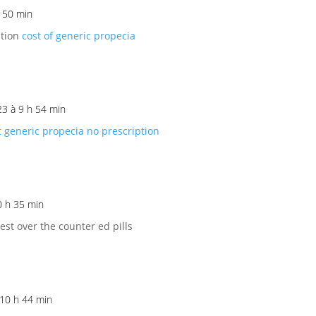
h 50 min
ption
cost of generic propecia
23 à 9 h 54 min
t generic propecia no prescription
0 h 35 min
est over the counter ed pills
 10 h 44 min