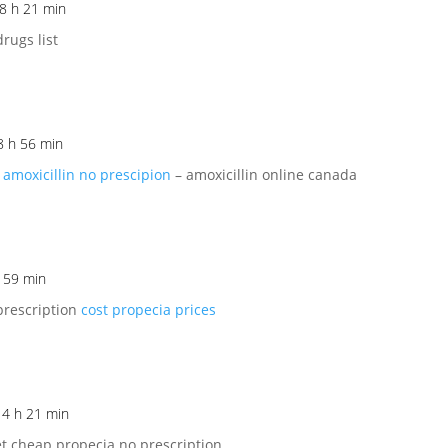
 8 h 21 min
rugs list
8 h 56 min
g
amoxicillin no prescipion
– amoxicillin online canada
h 59 min
prescription
cost propecia prices
 4 h 21 min
t cheap propecia no prescription