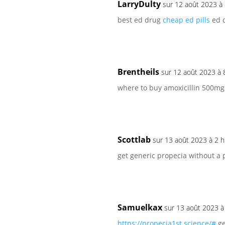
LarryDulty
sur 12 août 2023 à
best ed drug
cheap ed pills
ed d
Brentheils
sur 12 août 2023 à 
where to buy amoxicillin 500m
Scottlab
sur 13 août 2023 à 2 
get generic propecia without a 
Samuelkax
sur 13 août 2023 à
https://propecia1st.science/#
ge