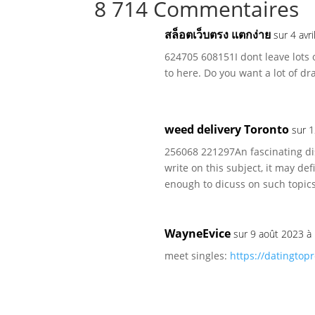
8 714 Commentaires
สล็อตเว็บตรง แตกง่าย
sur 4 avr
624705 608151I dont leave lots 
to here. Do you want a lot of dr
weed delivery Toronto
sur 
256068 221297An fascinating di
write on this subject, it may def
enough to dicuss on such topic
WayneEvice
sur 9 août 2023 à
meet singles:
https://datingtop