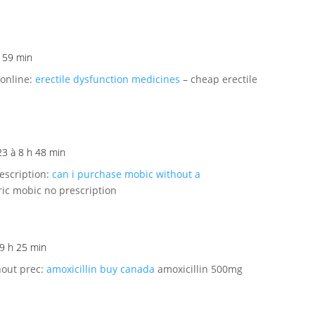
h 59 min
 online:
erectile dysfunction medicines
– cheap erectile
23 à 8 h 48 min
escription:
can i purchase mobic without a
ric mobic no prescription
 9 h 25 min
hout prec:
amoxicillin buy canada
amoxicillin 500mg