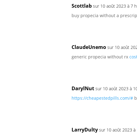
Scottlab
sur 10 août 2023 à 7 
buy propecia without a prescri
ClaudeUnemo
sur 10 août 20
generic propecia without rx
cos
DarylNut
sur 10 août 2023 à 1
https://cheapestedpills.com/#
b
LarryDulty
sur 10 août 2023 à