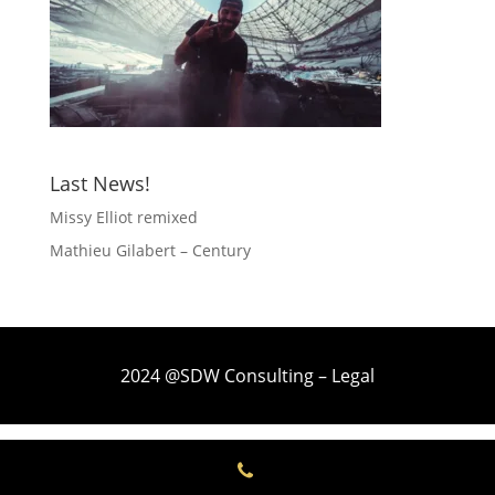
Last News!
Missy Elliot remixed
Mathieu Gilabert – Century
2024
@SDW Consulting
– Legal